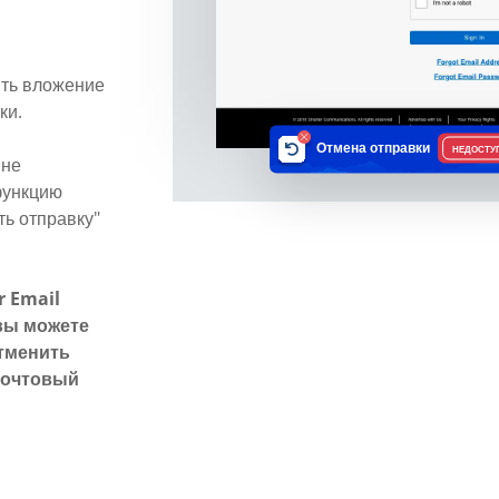
ить вложение
ки.
Отмена отправки
НЕДОСТУ
 не
функцию
ть отправку"
 Email
вы можете
отменить
почтовый