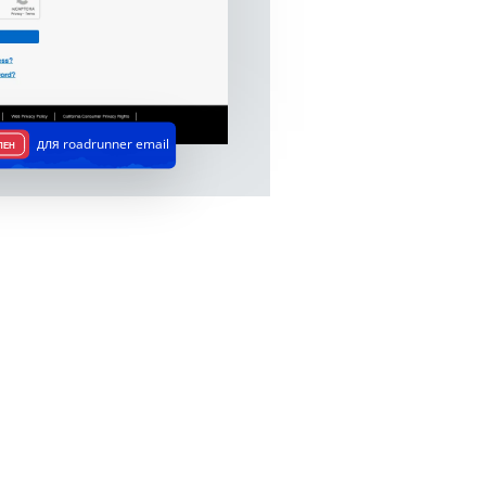
для roadrunner email
ПЕН