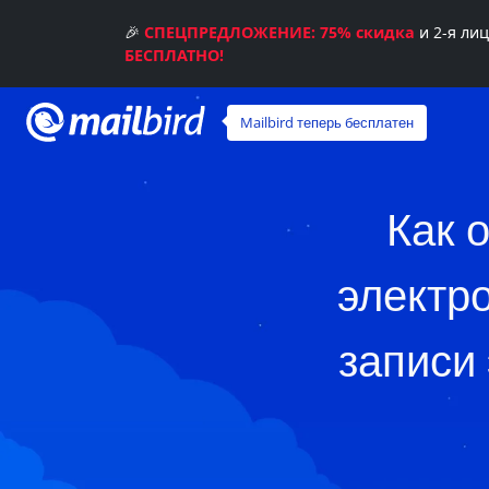
🎉
СПЕЦПРЕДЛОЖЕНИЕ: 75% скидка
и 2-я ли
БЕСПЛАТНО!
Mailbird теперь бесплатен
Как 
электр
записи