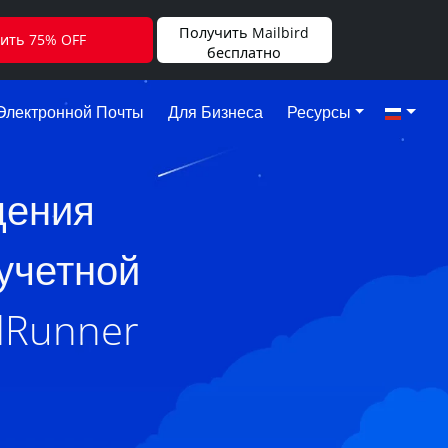
Получить Mailbird
ить 75% OFF
бесплатно
Электронной Почты
Для Бизнеса
Ресурсы
щения
учетной
dRunner