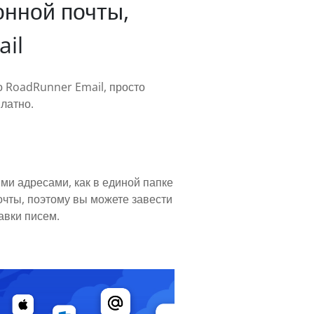
онной почты,
il
о RoadRunner Email, просто
латно.
ми адресами, как в единой папке
очты, поэтому вы можете завести
авки писем.