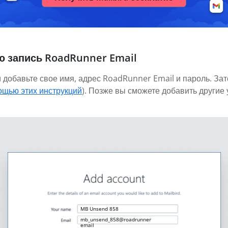
ю запись RoadRunner Email
и добавьте свое имя, адрес RoadRunner Email и пароль. За
ощью этих инструкций
). Позже вы сможете добавить другие
MB Unsend 858
mb_unsend_858@roadrunner
email