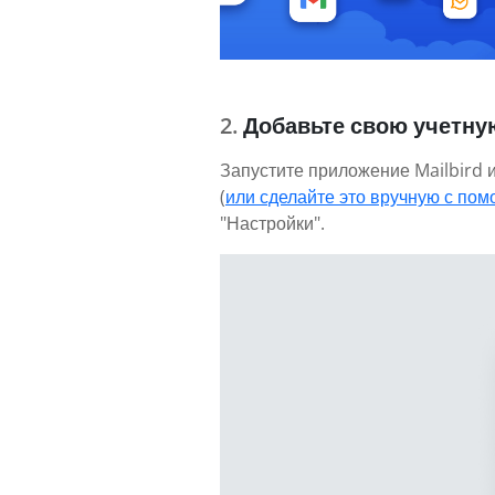
Добавьте свою учетну
Запустите приложение Mailbird 
(
или сделайте это вручную с пом
"Настройки".