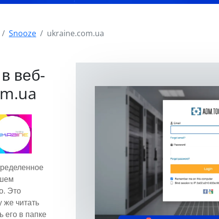
Snooze
ukraine.com.ua
в веб-
om.ua
пределенное
ашем
о. Это
у же читать
ь его в папке