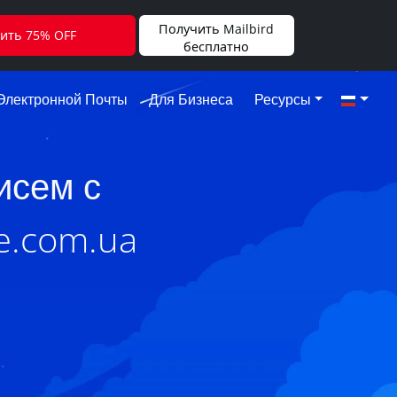
Получить Mailbird
ить 75% OFF
бесплатно
Электронной Почты
Для Бизнеса
Ресурсы
исем с
e.com.ua