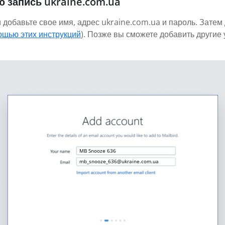
ю запись ukraine.com.ua
 добавьте свое имя, адрес ukraine.com.ua и пароль. Затем
ощью этих инструкций
). Позже вы сможете добавить другие
MB Snooze 636
mb_snooze_636@ukraine.com.ua