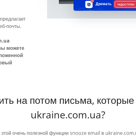
Дремать
НЕДОСТУПЕН
 предлагает
еб-почты.
m.ua
вы можете
тложенной
товый
жить на потом письма, которые
ukraine.com.ua?
к этой очень полезной функции snooze email в ukraine.com