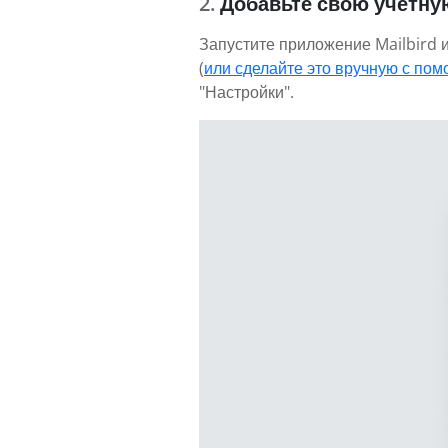
Добавьте свою учетну
Запустите приложение Mailbird и
(
или сделайте это вручную с пом
"Настройки".