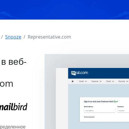
Snooze
Representative.com
в веб-
com
пределенное