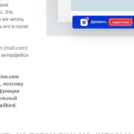
ашем
о. Это
у же читать
Дремать
НЕДОСТУПЕН
ь его в папке
m (mail.com)
в интерфейсе
tive.com
, поэтому
 функции
тольный
ilbird.