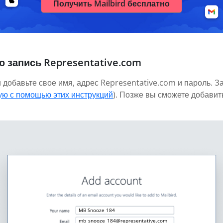
Получить Mailbird бесплатно
ю запись Representative.com
 добавьте свое имя, адрес Representative.com и пароль. З
ную с помощью этих инструкций
). Позже вы сможете добавит
MB Snooze 184
mb_snooze_184@representative.com