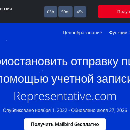
цензия
Получ
03h
59m
44s
Ценообразование
Функции 
риостановить отправку п
помощью учетной запис
Representative.com
Опубликовано ноября 1, 2022 - Обновлено июля 27, 2026
Получить Mailbird бесплатно