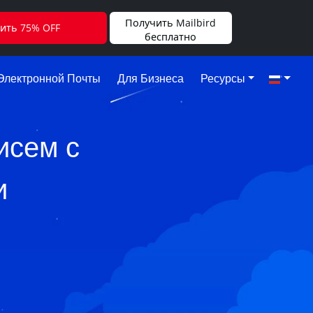
Получить Mailbird
ить 75% OFF
бесплатно
Электронной Почты
Для Бизнеса
Ресурсы
исем с
и