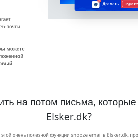
Дремать
НЕДОСТУ
агает
еб-почты.
вы можете
тложенной
товый
жить на потом письма, которые
Elsker.dk?
к этой очень полезной функции snooze email в Elsker.dk, 