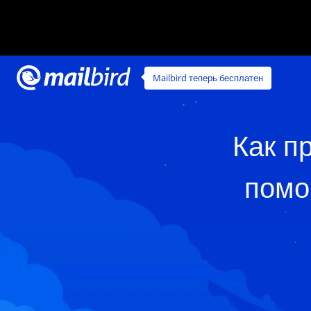
Mailbird теперь бесплатен
Как п
помо