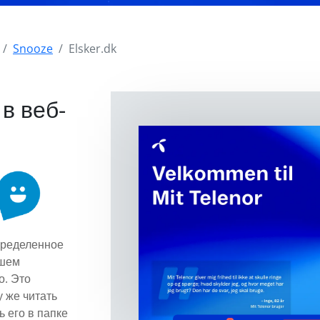
Snooze
Elsker.dk
в веб-
пределенное
ашем
о. Это
у же читать
ь его в папке