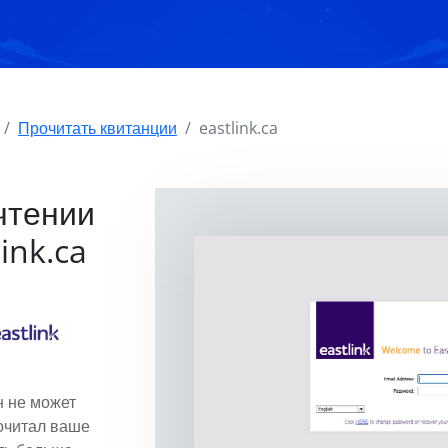
Прочитать квитанции
eastlink.ca
чтении
ink.ca
н не может
рочитал ваше