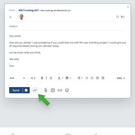
MB Tracking 661
<mb_tracking_661@eastlink.ca>