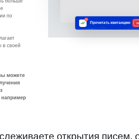
ть больше
ые
ии по
Прочитать квитанцию
Н
лагает
 в своей
вы можете
олучения
з
, например
отслеживаете открытия писем, 