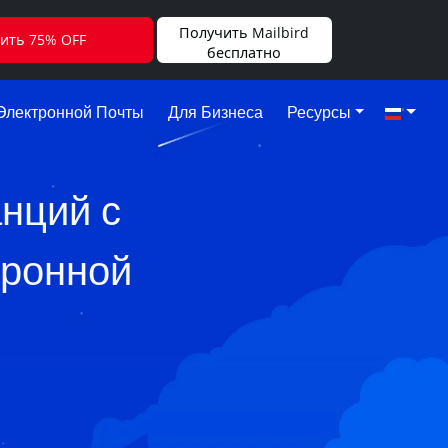
Получить Mailbird
ить 75% OFF
бесплатно
Электронной Почты
Для Бизнеса
Ресурсы
анций с
тронной