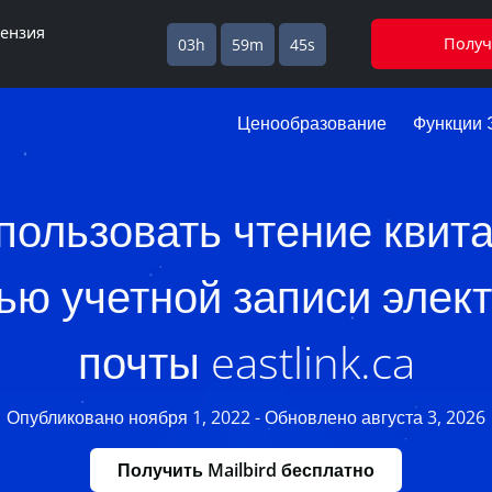
цензия
Получ
03h
59m
44s
Ценообразование
Функции 
пользовать чтение квит
ю учетной записи элек
почты eastlink.ca
Опубликовано ноября 1, 2022 - Обновлено августа 3, 2026
Получить Mailbird бесплатно