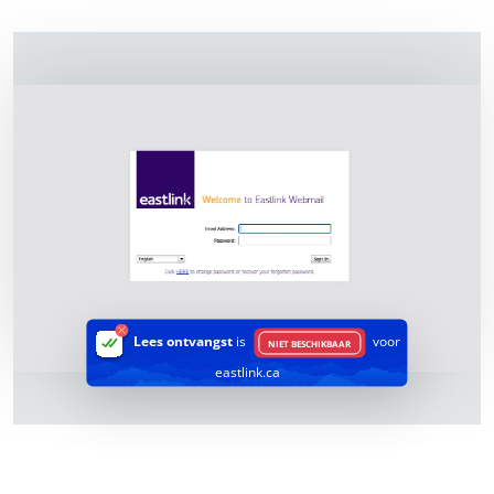
Lees ontvangst
is
voor
NIET BESCHIKBAAR
eastlink.ca