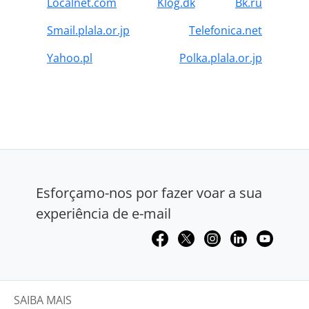
Localnet.com
Klog.dk
Bk.ru
Smail.plala.or.jp
Telefonica.net
Yahoo.pl
Polka.plala.or.jp
Esforçamo-nos por fazer voar a sua
experiência de e-mail
SAIBA MAIS