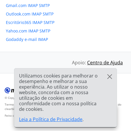
Gmail.com IMAP SMTP
Outlook.com IMAP SMTP
Escritório365 IMAP SMTP
Yahoo.com IMAP SMTP
Godaddy e-mail IMAP
Apoio:
Centro de Ajuda
Utilizamos cookies para melhorar o
desempenho e melhorar a sua
experiência. Ao utilizar o nosso
website, concorda com a nossa
utilização de cookies em
© Copyright 2012-2026 Mailbird
Todos os direitos reservados.
™
conformidade com a nossa política
Termos de Serviço
Política de Privacidade
Mapa do sítio
Logotipo do fornecedor do
de cookies.
clearbit.com
🎉
ESPECIAL: 75% de
desconto
e a 2ª licença é
03h
59m
44s
Feito com
❤
Leia a Política de Privacidade
.
GRATUITA!