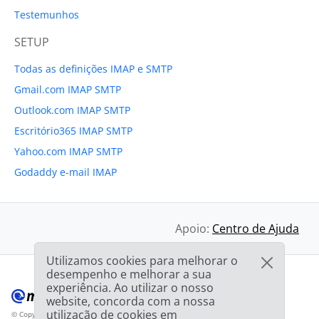
Testemunhos
SETUP
Todas as definições IMAP e SMTP
Gmail.com IMAP SMTP
Outlook.com IMAP SMTP
Escritório365 IMAP SMTP
Yahoo.com IMAP SMTP
Godaddy e-mail IMAP
Apoio:
Centro de Ajuda
Utilizamos cookies para melhorar o
desempenho e melhorar a sua
experiência. Ao utilizar o nosso
website, concorda com a nossa
utilização de cookies em
© Copyright 2012-2026 Mailbird
Todos os direitos reservados.
™