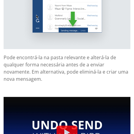
Pode encontrá-la na pasta relevante e alterá-la de
qualquer forma necessária antes de a enviar
novamente. Em alternativa, pode eliminá-la e criar uma
nova mensagem.