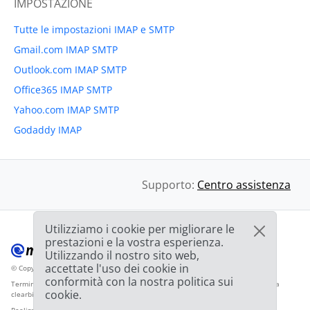
IMPOSTAZIONE
Tutte le impostazioni IMAP e SMTP
Gmail.com IMAP SMTP
Outlook.com IMAP SMTP
Office365 IMAP SMTP
Yahoo.com IMAP SMTP
Godaddy IMAP
Supporto:
Centro assistenza
Utilizziamo i cookie per migliorare le
prestazioni e la vostra esperienza.
Utilizzando il nostro sito web,
accettate l'uso dei cookie in
© Copyright 2012-2026 Mailbird
Tutti i diritti riservati.
™
conformità con la nostra politica sui
Termini di servizio
Informativa sulla privacy
Mappa del sito
Logo del fornitore da
cookie.
clearbit.com