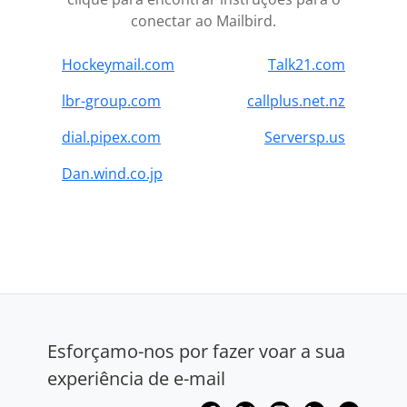
conectar ao Mailbird.
Hockeymail.com
Talk21.com
lbr-group.com
callplus.net.nz
dial.pipex.com
Serversp.us
Dan.wind.co.jp
Esforçamo-nos por fazer voar a sua
experiência de e-mail