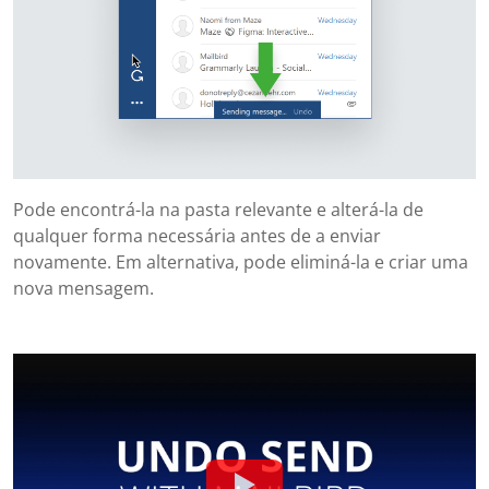
Pode encontrá-la na pasta relevante e alterá-la de
qualquer forma necessária antes de a enviar
novamente. Em alternativa, pode eliminá-la e criar uma
nova mensagem.