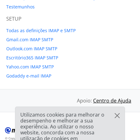
Testemunhos
SETUP
Todas as definições IMAP e SMTP
Gmail.com IMAP SMTP
Outlook.com IMAP SMTP
Escritório365 IMAP SMTP
Yahoo.com IMAP SMTP
Godaddy e-mail IMAP
Apoio:
Centro de Ajuda
Utilizamos cookies para melhorar o
desempenho e melhorar a sua
experiência. Ao utilizar o nosso
website, concorda com a nossa
utilização de cookies em
© Copyright 2012-2026 Mailbird
Todos os direitos reservados.
™