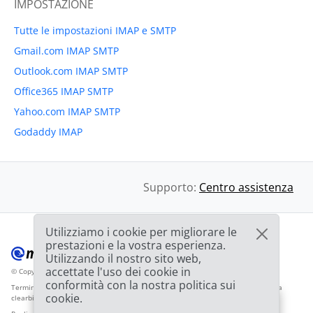
IMPOSTAZIONE
Tutte le impostazioni IMAP e SMTP
Gmail.com IMAP SMTP
Outlook.com IMAP SMTP
Office365 IMAP SMTP
Yahoo.com IMAP SMTP
Godaddy IMAP
Supporto:
Centro assistenza
Utilizziamo i cookie per migliorare le
prestazioni e la vostra esperienza.
Utilizzando il nostro sito web,
accettate l'uso dei cookie in
© Copyright 2012-2026 Mailbird
Tutti i diritti riservati.
™
conformità con la nostra politica sui
Termini di servizio
Informativa sulla privacy
Mappa del sito
Logo del fornitore da
cookie.
clearbit.com
🎉
OFFERTA: Sconto del