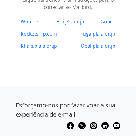
conectar ao Mailbird.
Who.net
Bc.iij4u.or.jp
Gmx.it
Rocketship.com
Fuga.plala.or.jp
Khaki.plala.or.jp
Opal.plala.or.jp
Esforçamo-nos por fazer voar a sua
experiência de e-mail