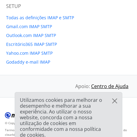
SETUP
Todas as definições IMAP e SMTP
Gmail.com IMAP SMTP
Outlook.com IMAP SMTP
Escritório365 IMAP SMTP
Yahoo.com IMAP SMTP
Godaddy e-mail IMAP
Apoio:
Centro de Ajuda
Utilizamos cookies para melhorar o
desempenho e melhorar a sua
experiência. Ao utilizar o nosso
website, concorda com a nossa
utilização de cookies em
© Copyright 2012-2026 Mailbird
Todos os direitos reservados.
™
conformidade com a nossa política
Termos de Serviço
Política de Privacidade
Mapa do sítio
Logotipo do fornecedor do
de cookies.
clearbit.com