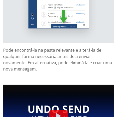
Pode encontrá-la na pasta relevante e alterá-la de
qualquer forma necessária antes de a enviar
novamente. Em alternativa, pode eliminá-la e criar uma
nova mensagem.