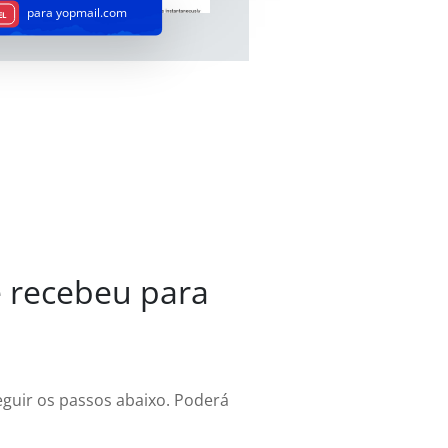
para yopmail.com
EL
e recebeu para
eguir os passos abaixo. Poderá