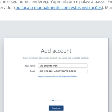
icione o seu nome, endereço Yopmail.com e palavra-passe. E
ervidor (
ou faça-o manualmente com estas instruções
). Ma
MB Snooze 936
mb_snooze_936@yopmail.com