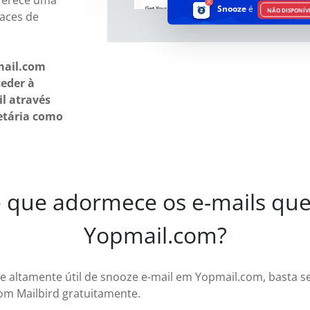
oferece uma
Snooze
é
NÃO DISPONÍV
faces de
mail.com
ceder à
l através
retária como
 que adormece os e-mails qu
Yopmail.com?
de altamente útil de snooze e-mail em Yopmail.com, basta s
om Mailbird gratuitamente.