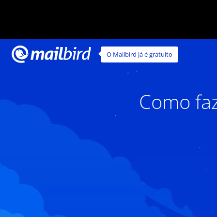
O Mailbird já é gratuito
Como faz