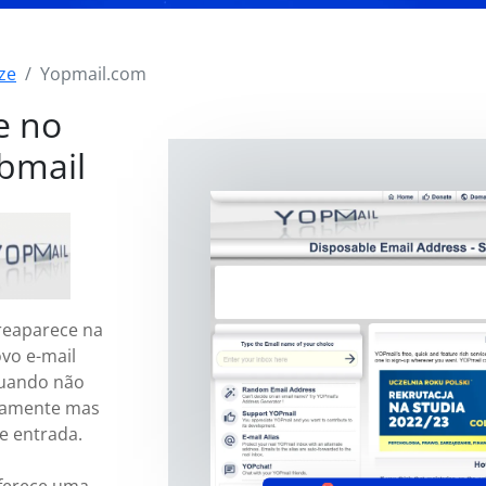
ze
Yopmail.com
e no
bmail
reaparece na
vo e-mail
quando não
tamente mas
e entrada.