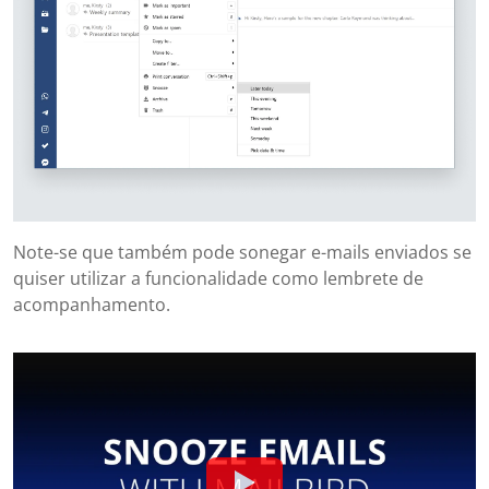
Note-se que também pode sonegar e-mails enviados se
quiser utilizar a funcionalidade como lembrete de
acompanhamento.