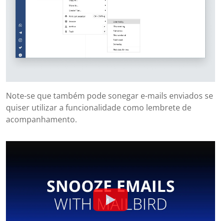
Note-se que também pode sonegar e-mails enviados se
quiser utilizar a funcionalidade como lembrete de
acompanhamento.