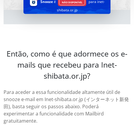
Snooze
é
para inet-
NÃO DISPONÍVEL
shibata.or.jp
Então, como é que adormece os e-
mails que recebeu para Inet-
shibata.or.jp?
Para aceder a essa funcionalidade altamente útil de
snooze e-mail em Inet-shibata.or.jp (インターネット新発
田), basta seguir os passos abaixo. Poderá
experimentar a funcionalidade com Mailbird
gratuitamente.