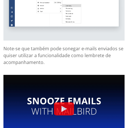
Note-se que também pode sonegar e-mails enviados se
quiser utilizar a funcionalidade como lembrete de
acompanhamento.