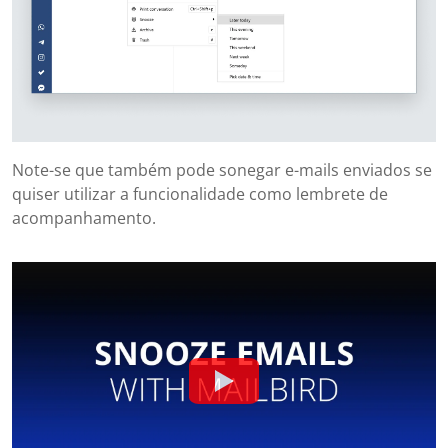
Note-se que também pode sonegar e-mails enviados se
quiser utilizar a funcionalidade como lembrete de
acompanhamento.