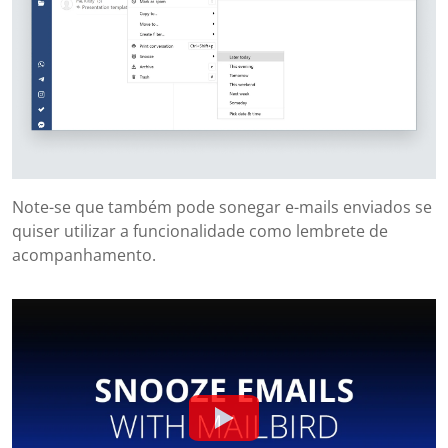
Note-se que também pode sonegar e-mails enviados se
quiser utilizar a funcionalidade como lembrete de
acompanhamento.