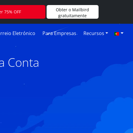
Obter o Mailbird
er 75% OFF
gratuitamente
rreio Eletrónico
Para Empresas
Recursos
a Conta