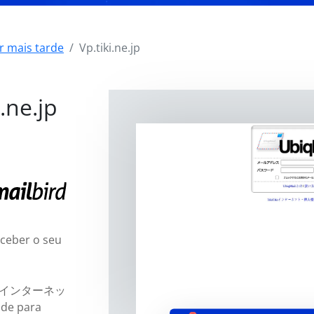
r mais tarde
Vp.tiki.ne.jp
.ne.jp
eceber o seu
kiTikiインターネッ
ade para