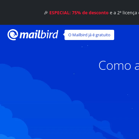
🎉
ESPECIAL: 75% de desconto
e a 2ª licença
O Mailbird já é gratuito
Como a