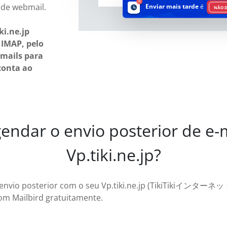
 de webmail.
Enviar mais tarde
é
NÃO D
ki.ne.jp
IMAP, pelo
-mails para
conta ao
ndar o envio posterior de e-m
Vp.tiki.ne.jp?
 envio posterior com o seu Vp.tiki.ne.jp (TikiTikiインターネット
om Mailbird gratuitamente.