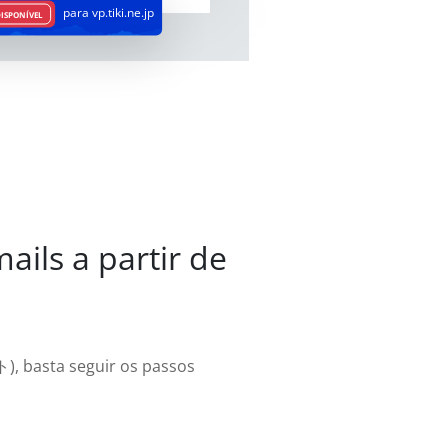
para vp.tiki.ne.jp
ISPONÍVEL
ails a partir de
), basta seguir os passos