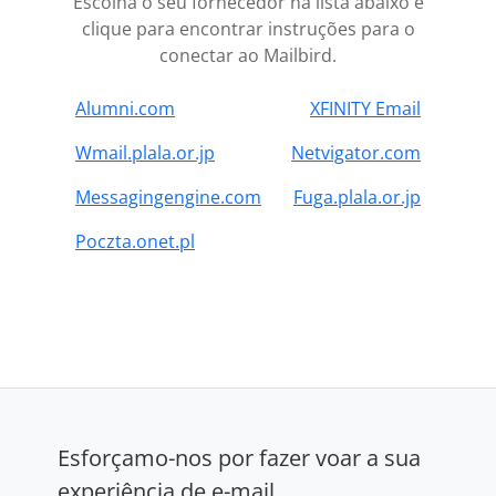
Escolha o seu fornecedor na lista abaixo e
clique para encontrar instruções para o
conectar ao Mailbird.
Alumni.com
XFINITY Email
Wmail.plala.or.jp
Netvigator.com
Messagingengine.com
Fuga.plala.or.jp
Poczta.onet.pl
Esforçamo-nos por fazer voar a sua
experiência de e-mail