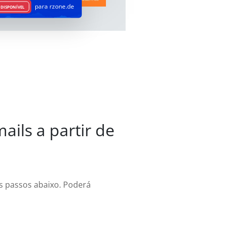
para rzone.de
DISPONÍVEL
ails a partir de
os passos abaixo. Poderá