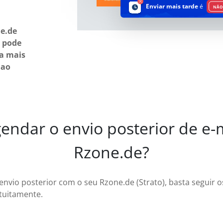
Enviar mais tarde
é
NÃO 
ne.de
e pode
ra mais
 ao
ndar o envio posterior de e-m
Rzone.de?
envio posterior com o seu Rzone.de (Strato), basta seguir 
tuitamente.