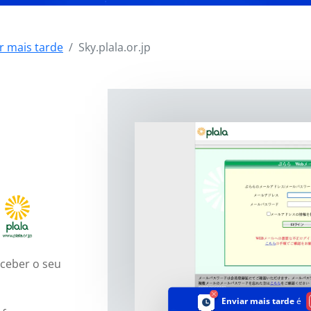
r mais tarde
Sky.plala.or.jp
eceber o seu
Enviar mais tarde
é