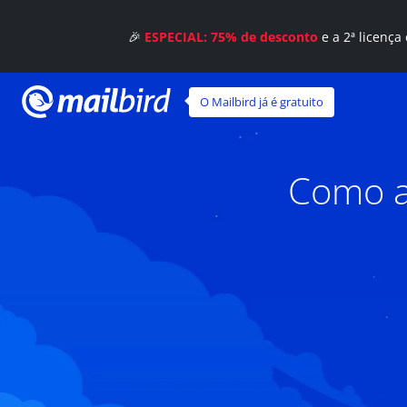
🎉
ESPECIAL: 75% de desconto
e a 2ª licença
O Mailbird já é gratuito
Como a