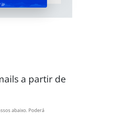
r.jp
ails a partir de
passos abaixo. Poderá