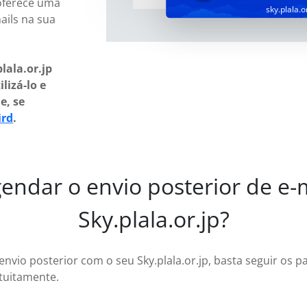
 oferece uma
sky.plala.o
ails na sua
lala.or.jp
lizá-lo e
e, se
ird
.
ndar o envio posterior de e-m
Sky.plala.or.jp?
envio posterior com o seu Sky.plala.or.jp, basta seguir os 
tuitamente.