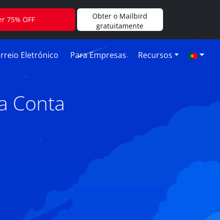
Obter o Mailbird
er 75% OFF
gratuitamente
rreio Eletrónico
Para Empresas
Recursos
a Conta