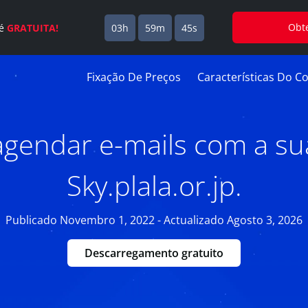
Obt
 é
GRATUITA!
03h
59m
44s
Fixação De Preços
Características Do Co
gendar e-mails com a su
Sky.plala.or.jp.
Publicado Novembro 1, 2022 - Actualizado Agosto 3, 2026
Descarregamento gratuito