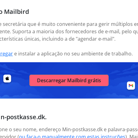
o Mailbird
e secretária que é muito conveniente para gerir múltiplos e
nte. Suporta a maioria dos fornecedores de e-mail, pelo 
erísticas únicas, incluindo a de "agendar e-mail".
rregar
e instalar a aplicação no seu ambiente de trabalho.
Descarregar Mailbird grátis
in-postkasse.dk.
icione o seu nome, endereço Min-postkasse.dk e palavra-pas
ervidor (
ou faça-o manualmente com estas instruções
). Ma