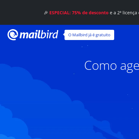
🎉
ESPECIAL: 75% de desconto
e a 2ª licença
O Mailbird já é gratuito
Como agen