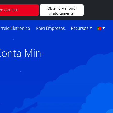
Obter o Mailbird
er 75% OFF
gratuitamente
rreio Eletrónico
Para Empresas
Recursos
Conta Min-