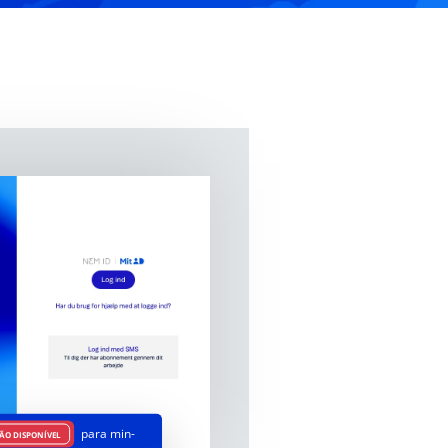
para min-
ÃO DISPONÍVEL