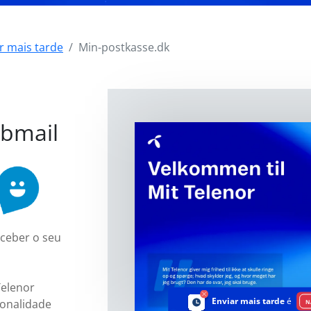
r mais tarde
Min-postkasse.dk
ebmail
eceber o seu
Telenor
Enviar mais tarde
é
onalidade
N