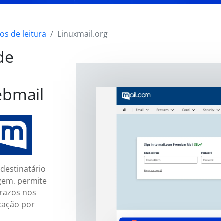
os de leitura
Linuxmail.org
de
ebmail
destinatário
gem, permite
razos nos
cação por