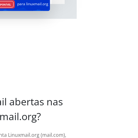
para linuxmail.org
SPONÍVEL
il abertas nas
mail.org?
nta Linuxmail.org (mail.com),