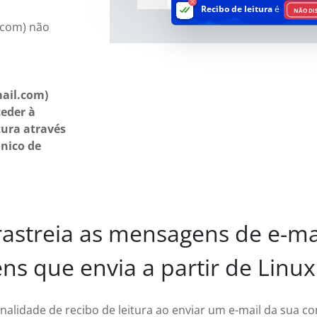
Recibo de leitura
é
NÃO DI
l.com) não
mail.com)
ceder à
tura através
ónico de
astreia as mensagens de e-ma
s que envia a partir de Linux
nalidade de recibo de leitura ao enviar um e-mail da sua co