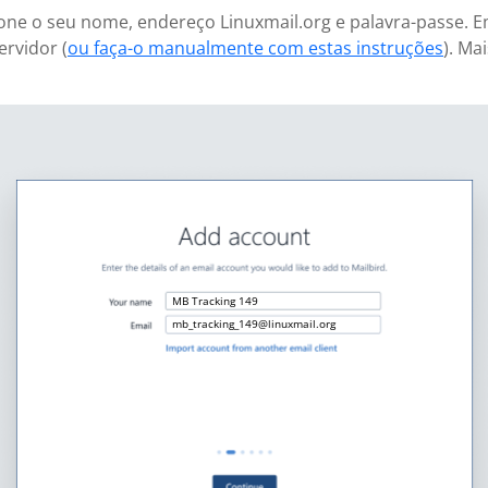
icione o seu nome, endereço Linuxmail.org e palavra-passe. 
ervidor (
ou faça-o manualmente com estas instruções
). Ma
MB Tracking 149
mb_tracking_149@linuxmail.org