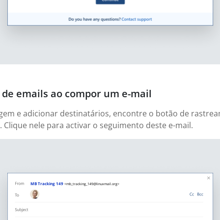
 de emails ao compor um e-mail
em e adicionar destinatários, encontre o botão de rastrea
. Clique nele para activar o seguimento deste e-mail.
MB Tracking 149
<mb_tracking_149@linuxmail.org>