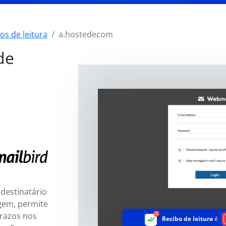
os de leitura
a.hostedecom
de
destinatário
gem, permite
razos nos
Recibo de leitura
é