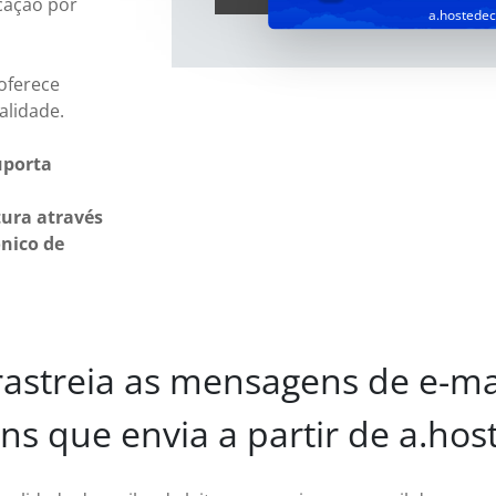
cação por
a.hostede
oferece
alidade.
uporta
tura através
ónico de
astreia as mensagens de e-ma
s que envia a partir de a.ho