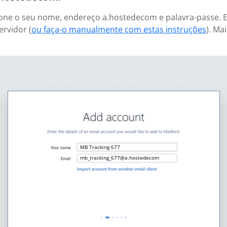
icione o seu nome, endereço a.hostedecom e palavra-passe.
ervidor (
ou faça-o manualmente com estas instruções
). Ma
MB Tracking 677
mb_tracking_677@a.hostedecom