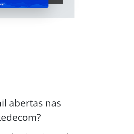
com
il abertas nas
stedecom?