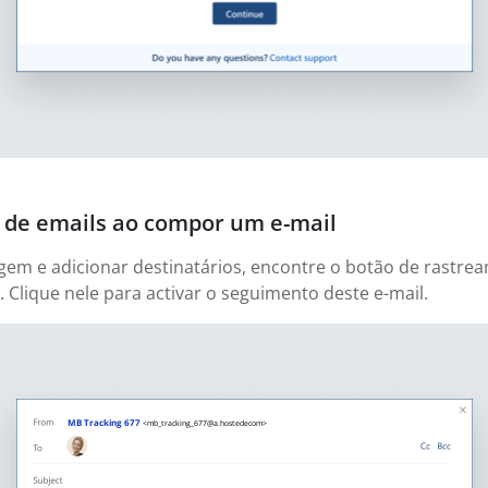
 de emails ao compor um e-mail
em e adicionar destinatários, encontre o botão de rastrea
. Clique nele para activar o seguimento deste e-mail.
MB Tracking 677
<mb_tracking_677@a.hostedecom>