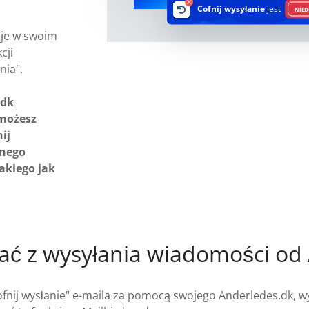
Cofnij wysyłanie
jest
NIED
uje w swoim
cji
nia".
.dk
 możesz
ij
rnego
takiego jak
ać z wysyłania wiadomości od
ofnij wysłanie" e-maila za pomocą swojego Anderledes.dk, 