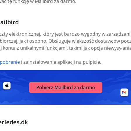
ać tę funkcję w Mailbird za darmo.
ailbird
czty elektronicznej, który jest bardzo wygodny w zarządza
biorczej, jak i osobno. Obsługuje większość dostawców pocz
 konta z unikalnymi funkcjami, takimi jak opcja niewysyłania
pobranie
i zainstalowanie aplikacji na pulpicie.
Pobierz Mailbird za darmo
erledes.dk