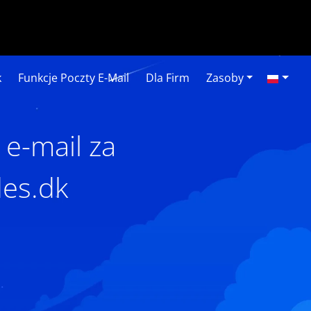
k
Funkcje Poczty E-Mail
Dla Firm
Zasoby
 e-mail za
des.dk