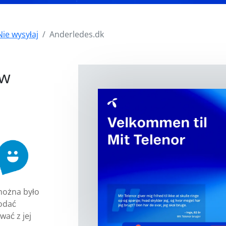
Nie wysyłaj
Anderledes.dk
i
 w
można było
odać
wać z jej