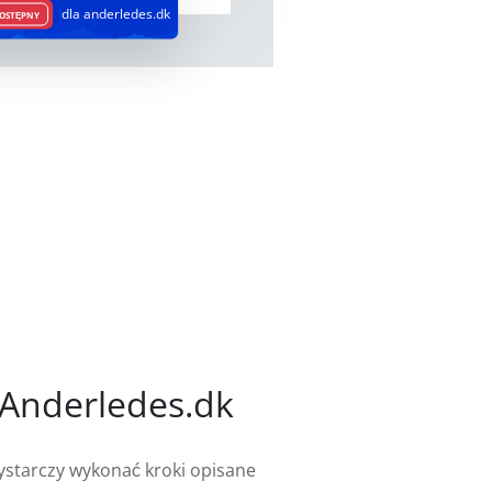
dla anderledes.dk
OSTĘPNY
 Anderledes.dk
wystarczy wykonać kroki opisane