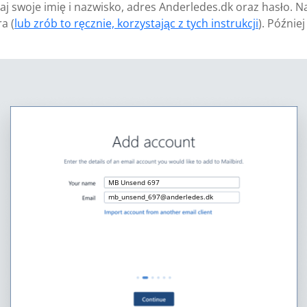
aj swoje imię i nazwisko, adres Anderledes.dk oraz hasło. N
a (
lub zrób to ręcznie, korzystając z tych instrukcji
). Późnie
MB Unsend 697
mb_unsend_697@anderledes.dk