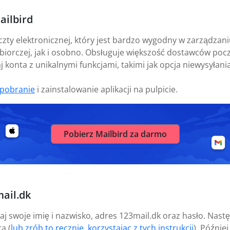
ailbird
czty elektronicznej, który jest bardzo wygodny w zarządza
biorczej, jak i osobno. Obsługuje większość dostawców pocz
 konta z unikalnymi funkcjami, takimi jak opcja niewysyłania
pobranie
i zainstalowanie aplikacji na pulpicie.
Pobierz Mailbird za darmo
ail.dk
aj swoje imię i nazwisko, adres 123mail.dk oraz hasło. Nast
a (
lub zrób to ręcznie, korzystając z tych instrukcji
). Późnie