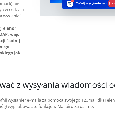
nmark) nie
Cofnij wysyłanie
jest
NI
ego w rodzaju
ia wysłania".
(Telenor
MAP, więc
ji "cofnij
rnego
takiego jak
ować z wysyłania wiadomości o
cofnij wysłanie" e-maila za pomocą swojego 123mail.dk (Tel
 mógł wypróbować tę funkcję w Mailbird za darmo.