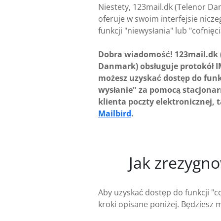
Niestety, 123mail.dk (Telenor Da
oferuje w swoim interfejsie nicz
funkcji "niewysłania" lub "cofnięc
Dobra wiadomość! 123mail.dk 
Danmark) obsługuje protokół I
możesz uzyskać dostęp do funkc
wysłanie" za pomocą stacjona
klienta poczty elektronicznej, 
Mailbird
.
Jak zrezygn
Aby uzyskać dostęp do funkcji "
kroki opisane poniżej. Będziesz