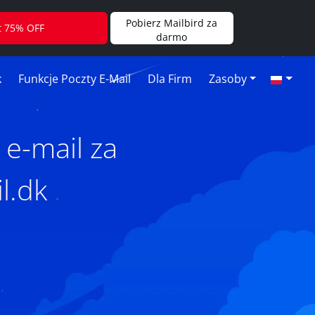
Pobierz Mailbird za
t 75% OFF
darmo
k
Funkcje Poczty E-Mail
Dla Firm
Zasoby
 e-mail za
l.dk