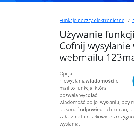
Funkcje poczty elektronicznej
Używanie funkcj
Cofnij wysyłanie
webmailu 123ma
Opcja
niewysłania
wiadomości
e-
mail to funkcja, która
pozwala wycofać
wiadomość po jej wysłaniu, aby 
dokonać odpowiednich zmian, d
załącznik lub całkowicie zrezygno
wysłania.