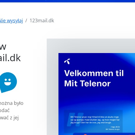
Nie wysyłaj
123mail.dk
i
 w
il.dk
można było
odać
wać z jej