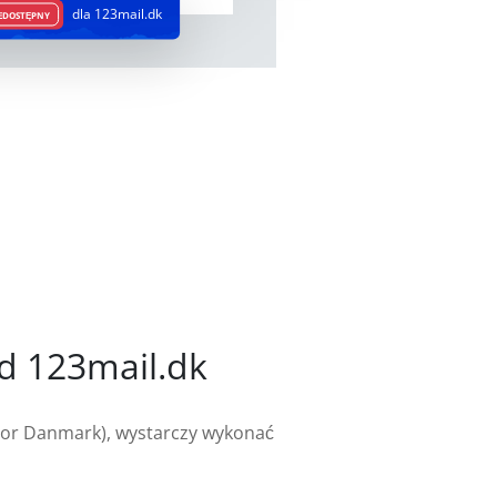
dla 123mail.dk
EDOSTĘPNY
d 123mail.dk
enor Danmark), wystarczy wykonać