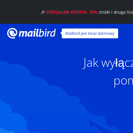
🎉
SPECJALNA OFERTA: 75%
zniżki i druga li
Mailbird jest teraz darmowy
Jak wyłąc
pom