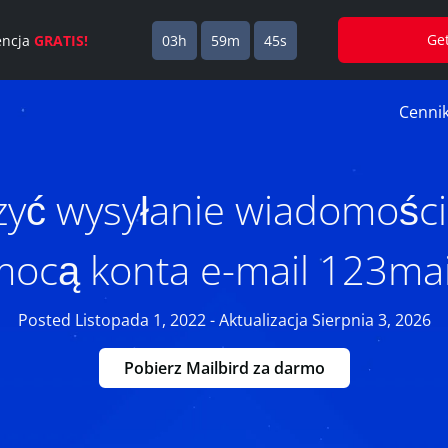
Ge
cencja
GRATIS!
03h
59m
44s
Cenni
zyć wysyłanie wiadomości
ocą konta e-mail 123mai
Posted Listopada 1, 2022 - Aktualizacja Sierpnia 3, 2026
Pobierz Mailbird za darmo