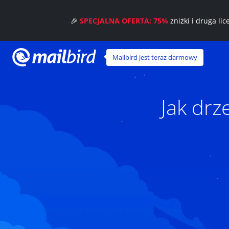
🎉
SPECJALNA OFERTA: 75%
zniżki i druga li
Mailbird jest teraz darmowy
Jak dr