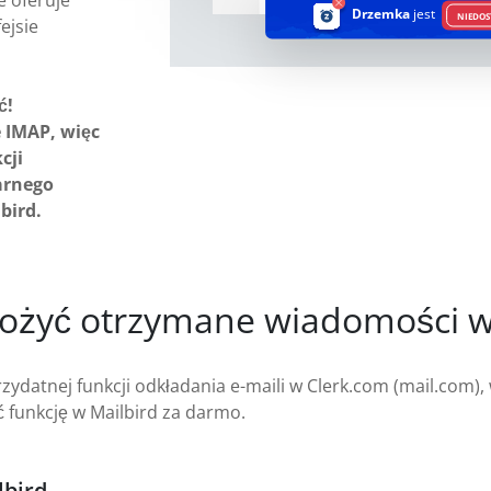
e oferuje
Drzemka
jest
NIEDOS
ejsie
ć!
 IMAP, więc
cji
arnego
bird.
dłożyć otrzymane wiadomości w
ydatnej funkcji odkładania e-maili w Clerk.com (mail.com)
 funkcję w Mailbird za darmo.
lbird