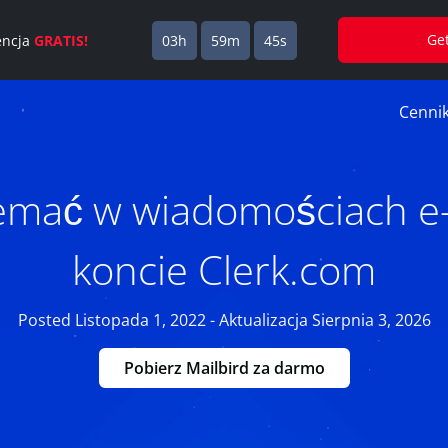
Ge
cencja
GRATIS!
03h
59m
44s
Cenni
zemać w wiadomościach e-
koncie Clerk.com
Posted Listopada 1, 2022 - Aktualizacja Sierpnia 3, 2026
Pobierz Mailbird za darmo