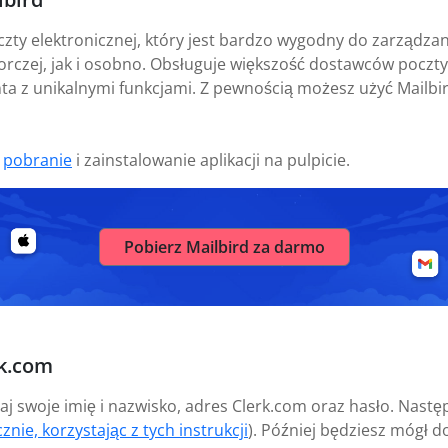
czty elektronicznej, który jest bardzo wygodny do zarządz
orczej, jak i osobno. Obsługuje większość dostawców poczty
ta z unikalnymi funkcjami. Z pewnością możesz użyć Mailbi
t
pobranie
i zainstalowanie aplikacji na pulpicie.
Pobierz Mailbird za darmo
rk.com
aj swoje imię i nazwisko, adres Clerk.com oraz hasło. Nast
znie, korzystając z tych instrukcji
). Później będziesz mógł 