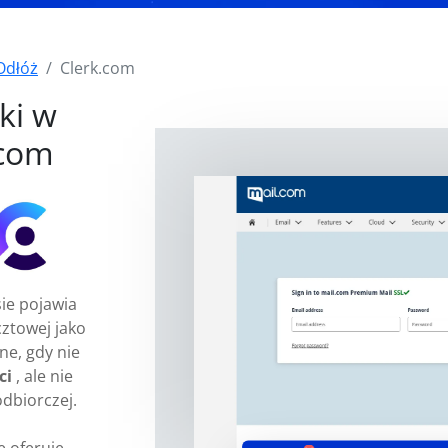
Odłóż
Clerk.com
ki w
.com
ie pojawia
ztowej jako
ne, gdy nie
ci
, ale nie
odbiorczej.