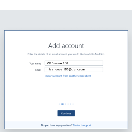
MB Snooze 150
mb_snooze_150@clerk.com