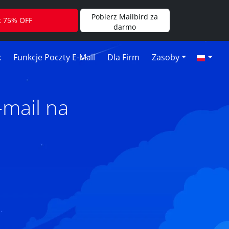
Pobierz Mailbird za
t 75% OFF
darmo
k
Funkcje Poczty E-Mail
Dla Firm
Zasoby
mail na