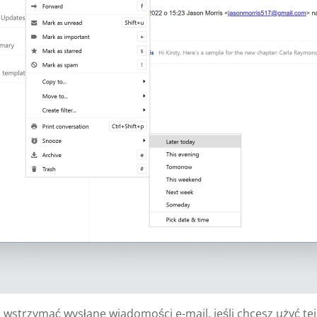
strzymać wysłane wiadomości e-mail, jeśli chcesz użyć tej 