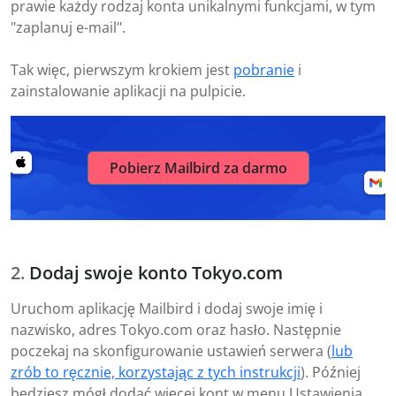
prawie każdy rodzaj konta unikalnymi funkcjami, w tym
"zaplanuj e-mail".
Tak więc, pierwszym krokiem jest
pobranie
i
zainstalowanie aplikacji na pulpicie.
Pobierz Mailbird za darmo
Dodaj swoje konto Tokyo.com
Uruchom aplikację Mailbird i dodaj swoje imię i
nazwisko, adres Tokyo.com oraz hasło. Następnie
poczekaj na skonfigurowanie ustawień serwera (
lub
zrób to ręcznie, korzystając z tych instrukcji
). Później
będziesz mógł dodać więcej kont w menu Ustawienia.