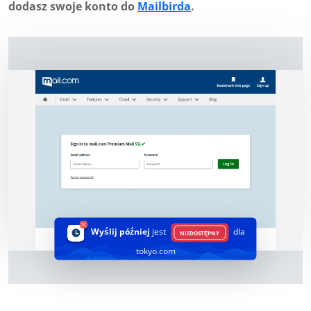
dodasz swoje konto do
Mailbirda
.
Wyślij później
jest
dla
NIEDOSTĘPNY
tokyo.com