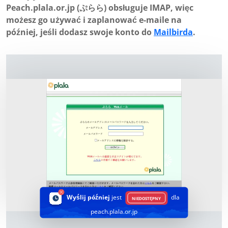
Peach.plala.or.jp (ぷらら) obsługuje IMAP, więc
możesz go używać i zaplanować e-maile na
później, jeśli dodasz swoje konto do
Mailbirda
.
Wyślij później
jest
dla
NIEDOSTĘPNY
peach.plala.or.jp