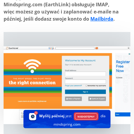
Mindspring.com (EarthLink) obsługuje IMAP,
więc możesz go używać i zaplanować e-maile na
później, jeśli dodasz swoje konto do
Mailbirda
.
Wyślij później
jest
dla
NIEDOSTĘPNY
mindspring.com