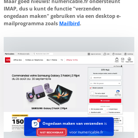
Maar goed nieuws! numericable.fr ondersteunt
IMAP, dus u kunt de functie "verzenden
ongedaan maken" gebruiken via een desktop e-
mailprogramma zoals
Mailbird
.
Ongedaan maken van verzenden
is
voor numericable.fr
NIET BESCHIKBAAR