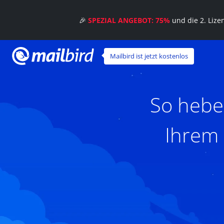
🎉
SPEZIAL ANGEBOT: 75%
und die 2. Liz
Mailbird ist jetzt kostenlos
So hebe
Ihrem 