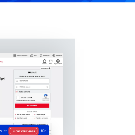
n
ist
für
NICHT VERFÜGBAR