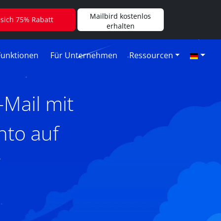
Mailbird kostenlos
 sich 75% Rabatt
erhalten
Funktionen
Für Unternehmen
Ressourcen
Mail mit
nto auf
6