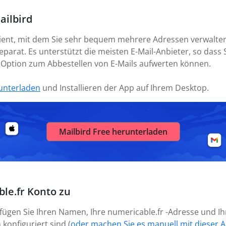
ailbird
Client, mit dem Sie sehr bequem mehrere Adressen verwalte
parat. Es unterstützt die meisten E-Mail-Anbieter, so dass S
r Option zum Abbestellen von E-Mails aufwerten können.
unterladen
und Installieren der App auf Ihrem Desktop.
Mailbird Free herunterladen
ble.fr Konto zu
 fügen Sie Ihren Namen, Ihre numericable.fr -Adresse und I
 konfiguriert sind (
oder machen Sie es manuell mit dieser A