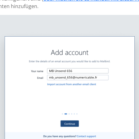
nten hinzufügen.
MB Unsend 656
mb_unsend_656@numericable.fr