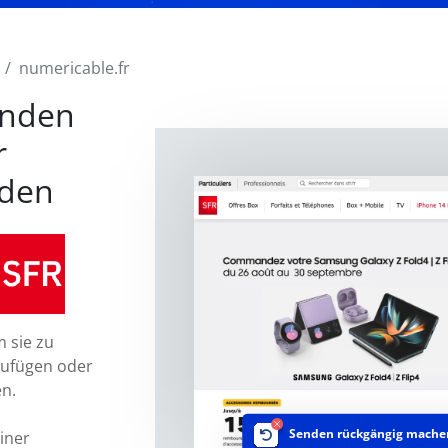
numericable.fr
enden
r
nden
 sie zu
zufügen oder
en.
Senden rückgängig mache
einer