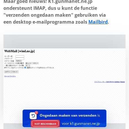
Maar goed nieuws! K1.gunmanet.ne.jp
ondersteunt IMAP, dus u kunt de functie
"verzenden ongedaan maken" gebruiken via
een desktop e-mailprogramma zoals
Mailbird
.
Ongedaan maken van verzenden
is
voor k1.gunmanet.ne.jp
NIET BESCHIKBAAR