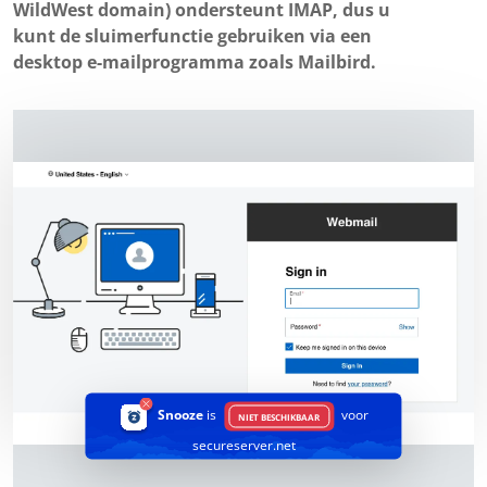
WildWest domain) ondersteunt IMAP, dus u
kunt de sluimerfunctie gebruiken via een
desktop e-mailprogramma zoals Mailbird.
Snooze
is
voor
NIET BESCHIKBAAR
secureserver.net