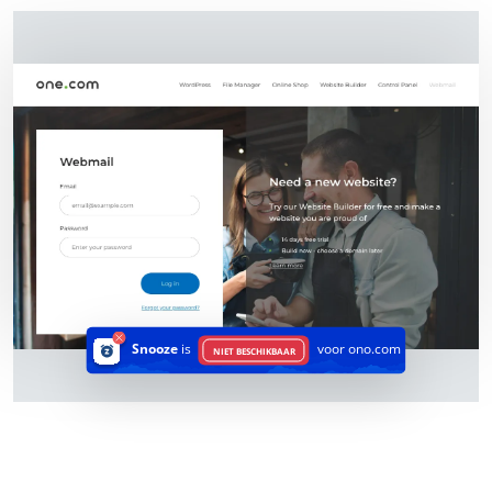
Snooze
is
voor ono.com
NIET BESCHIKBAAR