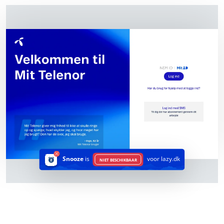
Snooze
is
voor lazy.dk
NIET BESCHIKBAAR