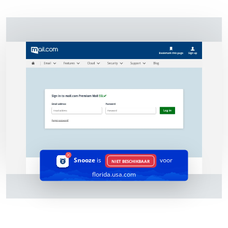
Snooze
is
voor
NIET BESCHIKBAAR
florida.usa.com