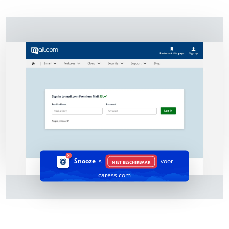
Snooze
is
voor
NIET BESCHIKBAAR
caress.com