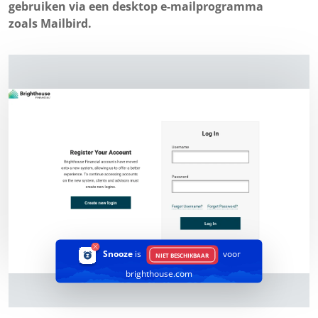
gebruiken via een desktop e-mailprogramma
zoals Mailbird.
Snooze
is
voor
NIET BESCHIKBAAR
brighthouse.com