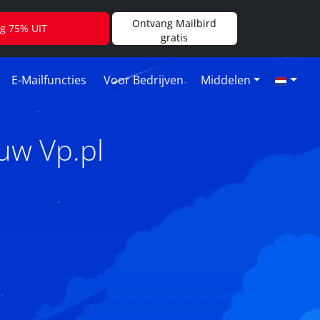
Ontvang Mailbird
jg 75% UIT
gratis
E-Mailfuncties
Voor Bedrijven
Middelen
uw Vp.pl