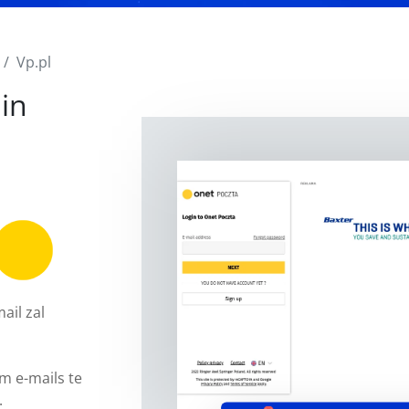
Vp.pl
in
ail zal
m e-mails te
.