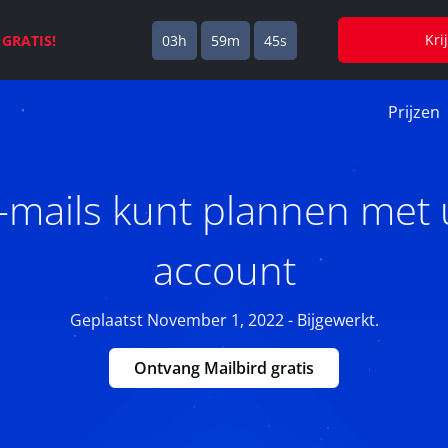
Kri
s
GRATIS!
03h
59m
45s
Prijzen
-mails kunt plannen met 
account
Geplaatst November 1, 2022 - Bijgewerkt.
Ontvang Mailbird gratis