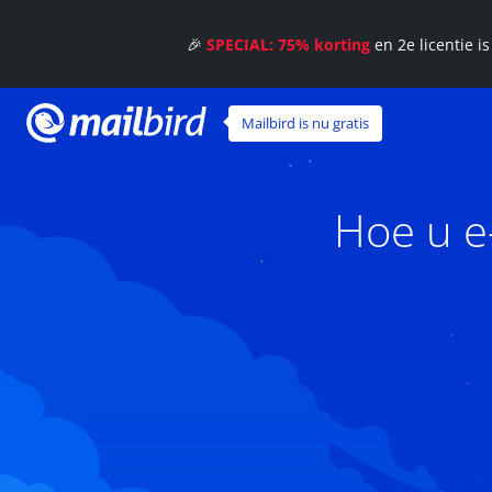
🎉
SPECIAL: 75% korting
en 2e licentie i
Mailbird is nu gratis
Hoe u e