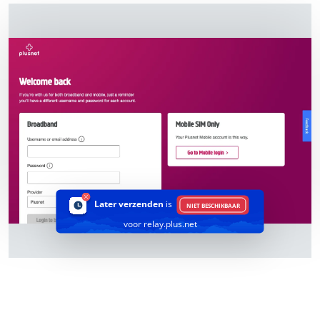
Later verzenden
is
NIET BESCHIKBAAR
voor relay.plus.net