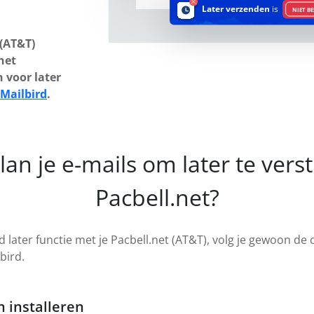
Later verzenden
is
NIET B
 (AT&T)
het
 voor later
Mailbird
.
lan je e-mails om later te vers
Pacbell.net?
 later functie met je Pacbell.net (AT&T), volg je gewoon de
bird.
 installeren