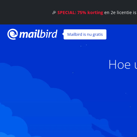
🎉
SPECIAL: 75% korting
en 2e licentie i
Mailbird is nu gratis
Hoe 