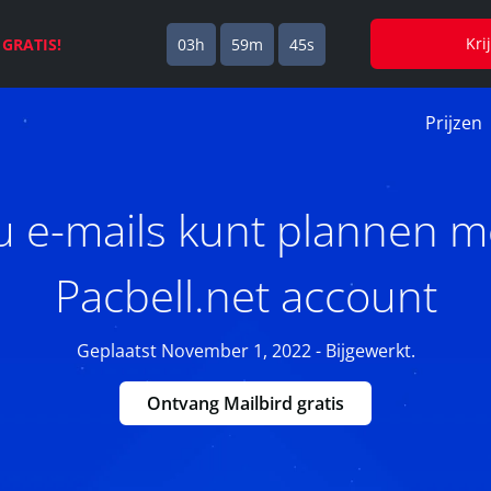
Kri
s
GRATIS!
03h
59m
44s
Prijzen
u e-mails kunt plannen m
Pacbell.net account
Geplaatst November 1, 2022 - Bijgewerkt.
Ontvang Mailbird gratis