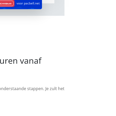
voor pacbell.net
ESCHIKBAAR
turen vanaf
 onderstaande stappen. Je zult het