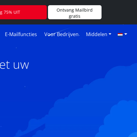
Ontvang Mailbird
jg 75% UIT
gratis
E-Mailfuncties
Voor Bedrijven
Middelen
et uw