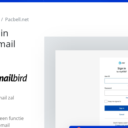
Pacbell.net
in
mail
ail zal
een functie
bmail