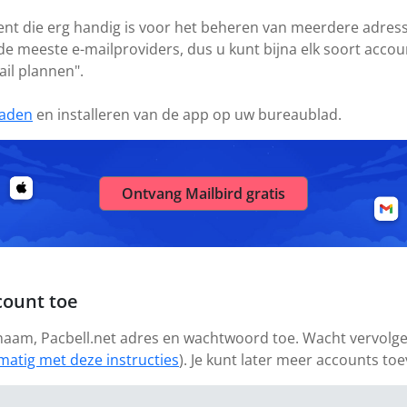
ient die erg handig is voor het beheren van meerdere adresse
 de meeste e-mailproviders, dus u kunt bijna elk soort acc
ail plannen".
aden
en installeren van de app op uw bureaublad.
Ontvang Mailbird gratis
count toe
 naam, Pacbell.net adres en wachtwoord toe. Wacht vervolgen
matig met deze instructies
). Je kunt later meer accounts to