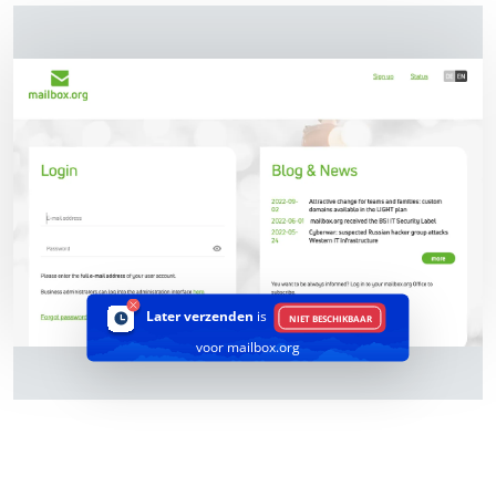
Later verzenden
is
NIET BESCHIKBAAR
voor mailbox.org