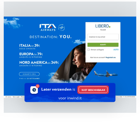
Later verzenden
is
NIET BESCHIKBAAR
voor inwind.it