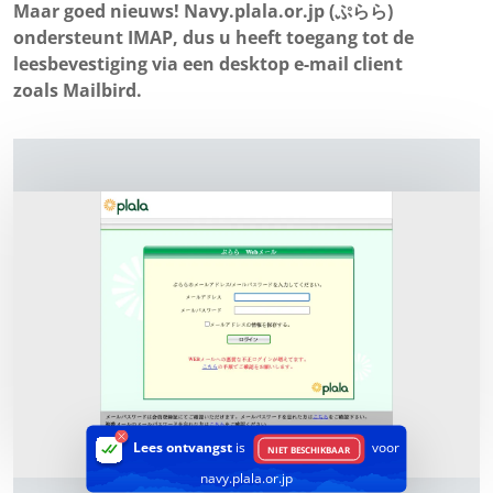
Maar goed nieuws! Navy.plala.or.jp (ぷらら)
ondersteunt IMAP, dus u heeft toegang tot de
leesbevestiging via een desktop e-mail client
zoals Mailbird.
Lees ontvangst
is
voor
NIET BESCHIKBAAR
navy.plala.or.jp