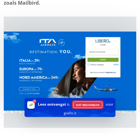
zoals Mailbird.
Lees ontvangst
is
voor
NIET BESCHIKBAAR
giallo.it