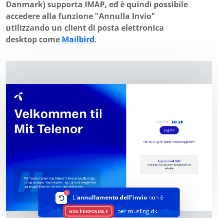
Danmark) supporta IMAP, ed è quindi possibile
accedere alla funzione "Annulla Invio"
utilizzando un client di posta elettronica
desktop come
Mailbird
.
L'
annullamento dell'invio
non è
per musling.dk
NON È DISPONIBILE