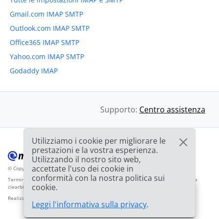
Gmail.com IMAP SMTP
Outlook.com IMAP SMTP
Office365 IMAP SMTP
Yahoo.com IMAP SMTP
Godaddy IMAP
Supporto:
Centro assistenza
Utilizziamo i cookie per migliorare le
prestazioni e la vostra esperienza.
Utilizzando il nostro sito web,
accettate l'uso dei cookie in
© Copyright 2012-2026 Mailbird
Tutti i diritti riservati.
™
conformità con la nostra politica sui
Termini di servizio
Informativa sulla privacy
Mappa del sito
Logo del fornitore da
cookie.
clearbit.com
🎉
OFFERTA: Sconto del
75%
e la seconda licenza
03h
59m
44s
Realizzato con
❤
Leggi l'informativa sulla privacy
.
è
GRATUITA!