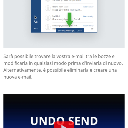
Sarà possibile trovare la vostra e-mail tra le bozze e
modificarla in qualsiasi modo prima d'inviarla di nuovo.
Alternativamente, è possibile eliminarla e creare una
nuova e-mail.