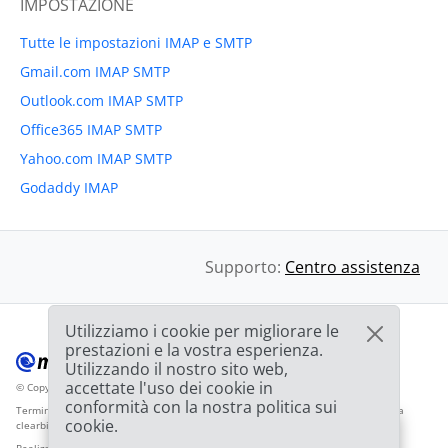
IMPOSTAZIONE
Tutte le impostazioni IMAP e SMTP
Gmail.com IMAP SMTP
Outlook.com IMAP SMTP
Office365 IMAP SMTP
Yahoo.com IMAP SMTP
Godaddy IMAP
Supporto:
Centro assistenza
Utilizziamo i cookie per migliorare le
prestazioni e la vostra esperienza.
Utilizzando il nostro sito web,
accettate l'uso dei cookie in
© Copyright 2012-2026 Mailbird
Tutti i diritti riservati.
™
conformità con la nostra politica sui
Termini di servizio
Informativa sulla privacy
Mappa del sito
Logo del fornitore da
cookie.
clearbit.com
🎉
OFFERTA: Sconto del